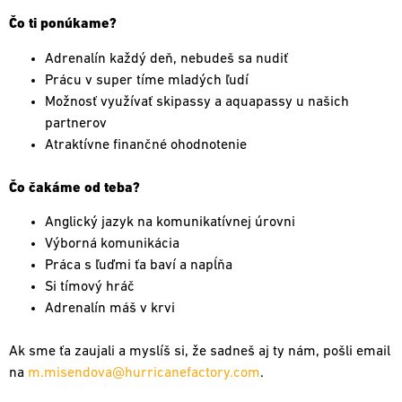
Čo ti ponúkame?
Adrenalín každý deň, nebudeš sa nudiť
Prácu v super tíme mladých ľudí
Možnosť využívať skipassy a aquapassy u našich
partnerov
Atraktívne finančné ohodnotenie
Čo čakáme od teba?
Anglický jazyk na komunikatívnej úrovni
Výborná komunikácia
Práca s ľuďmi ťa baví a napĺňa
Si tímový hráč
Adrenalín máš v krvi
Ak sme ťa zaujali a myslíš si, že sadneš aj ty nám, pošli email
na
m.misendova@hurricanefactory.com
.