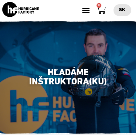
0
SK
HĽADÁME
INŠTRUKTORA(KU)