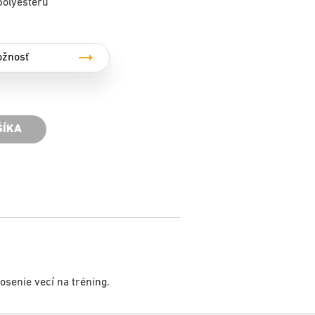
polyesteru
ŠÍKA
senie vecí na tréning.