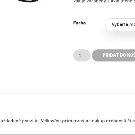
Vak je vyrobený z kvalitného 
Farba
PRIDAŤ DO KO
aždodené použitie. Veľkosťou primeraný na nákup drobností či no