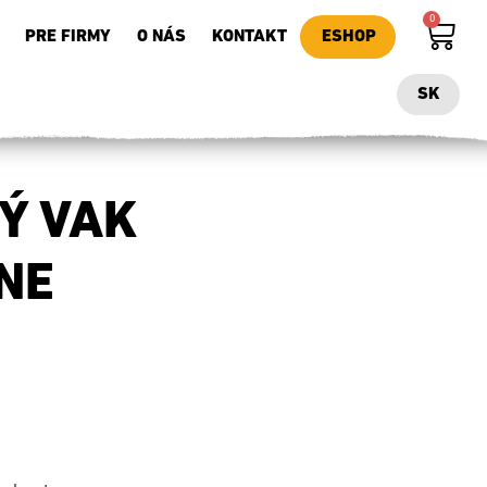
0
PRE FIRMY
O NÁS
KONTAKT
ESHOP
SK
Ý VAK
NE